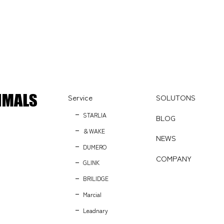
Service
SOLUTONS
STARLIA
BLOG
＆WAKE
NEWS
DUMERO
COMPANY
GLINK
BRILIDGE
Marcial
Leadnary