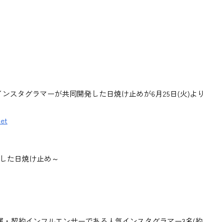
ンスタグラマーが共同開発した日焼け止めが6月25日(火)より
net
した日焼け止め～
属・契約インフルエンサーである人気インスタグラマー3名(約