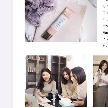
13
フォ
ロワ
ー
商
ト
す