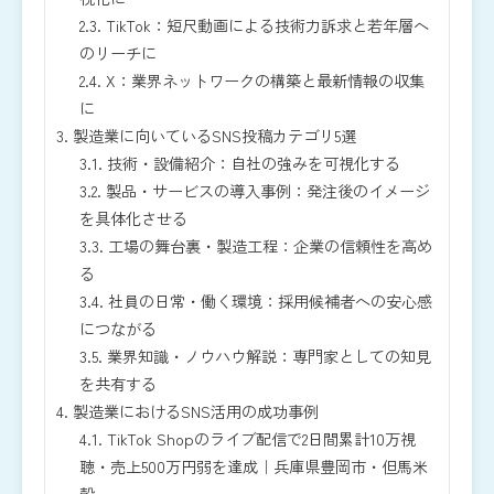
2.3.
TikTok：短尺動画による技術力訴求と若年層へ
のリーチに
2.4.
X：業界ネットワークの構築と最新情報の収集
に
3.
製造業に向いているSNS投稿カテゴリ5選
3.1.
技術・設備紹介：自社の強みを可視化する
3.2.
製品・サービスの導入事例：発注後のイメージ
を具体化させる
3.3.
工場の舞台裏・製造工程：企業の信頼性を高め
る
3.4.
社員の日常・働く環境：採用候補者への安心感
につながる
3.5.
業界知識・ノウハウ解説：専門家としての知見
を共有する
4.
製造業におけるSNS活用の成功事例
4.1.
TikTok Shopのライブ配信で2日間累計10万視
聴・売上500万円弱を達成｜兵庫県豊岡市・但馬米
穀