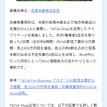
画像出典元：
但馬米穀株式会社
兵庫県豊岡市は、米卸の但馬米穀および地方特産品EC
支援のIZULCAと連携し、TikTok Shopを活用したライ
ブコマースを実施しました。市内7事業者9品目を取り
扱った2日間（合計約6時間）のLIVE配信で累計10万視
聴・売上500万円弱を達成。売上の約9割を占めた但馬
米穀のお米は予定在庫の4倍以上を出荷し、BtoB中心
だった同社にとってBtoC販路拡大の足がかりとなった
事例です。
参考：
TikTok For Business ブログ「LIVE配信は累計10
万視聴、売上500万円弱を達成！兵庫県豊岡市のTikTok
Shop活用」
TikTok Shop広告については、以下の記事でも詳しく解