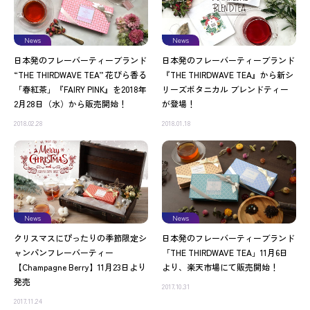
News
News
日本発のフレーバーティーブランド
日本発のフレーバーティーブランド
“THE THIRDWAVE TEA” 花びら香る
『THE THIRDWAVE TEA』から新シ
「春紅茶」『FAIRY PINK』を2018年
リーズボタニカル ブレンドティー
2月28日（水）から販売開始！
が登場！
2018.02.28
2018.01.18
News
News
クリスマスにぴったりの季節限定シ
日本発のフレーバーティーブランド
ャンパンフレーバーティー
「THE THIRDWAVE TEA」11月6日
【Champagne Berry】11月23日より
より、楽天市場にて販売開始！
発売
2017.10.31
2017.11.24