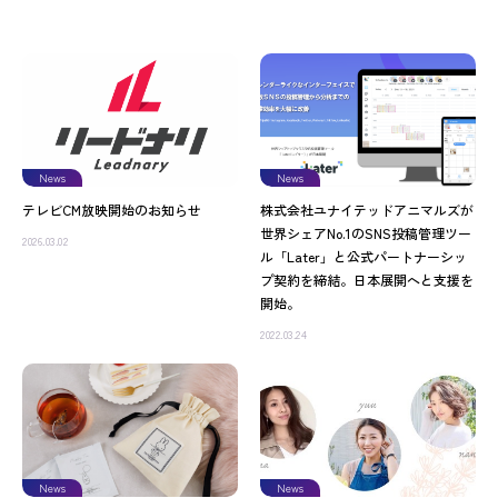
News
News
テレビCM放映開始のお知らせ
株式会社ユナイテッドアニマルズが
世界シェアNo.1のSNS投稿管理ツー
2026.03.02
ル「Later」と公式パートナーシッ
プ契約を締結。日本展開へと支援を
開始。
2022.03.24
News
News