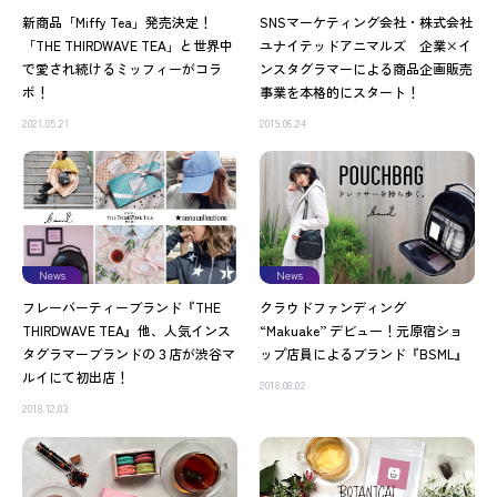
新商品「Miffy Tea」発売決定！
SNSマーケティング会社・株式会社
「THE THIRDWAVE TEA」と世界中
ユナイテッドアニマルズ 企業×イ
で愛され続けるミッフィーがコラ
ンスタグラマーによる商品企画販売
ボ！
事業を本格的にスタート！
2021.05.21
2019.06.24
News
News
フレーバーティーブランド『THE
クラウドファンディング
THIRDWAVE TEA』他、人気インス
“Makuake” デビュー！元原宿ショ
タグラマーブランドの３店が渋谷マ
ップ店員によるブランド『BSML』
ルイにて初出店！
2018.08.02
2018.12.03