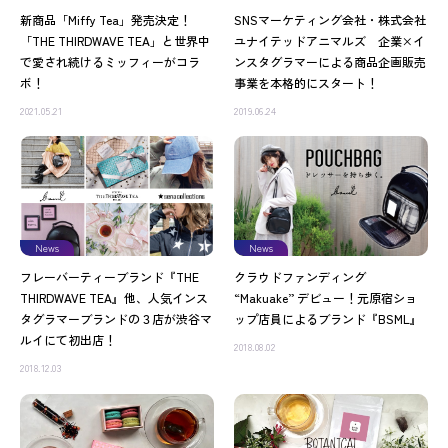
新商品「Miffy Tea」発売決定！
SNSマーケティング会社・株式会社
「THE THIRDWAVE TEA」と世界中
ユナイテッドアニマルズ 企業×イ
で愛され続けるミッフィーがコラ
ンスタグラマーによる商品企画販売
ボ！
事業を本格的にスタート！
2021.05.21
2019.06.24
News
News
フレーバーティーブランド『THE
クラウドファンディング
THIRDWAVE TEA』他、人気インス
“Makuake” デビュー！元原宿ショ
タグラマーブランドの３店が渋谷マ
ップ店員によるブランド『BSML』
ルイにて初出店！
2018.08.02
2018.12.03