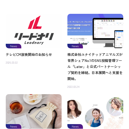
News
News
テレビCM放映開始のお知らせ
株式会社ユナイテッドアニマルズが
世界シェアNo.1のSNS投稿管理ツー
2026.03.02
ル「Later」と公式パートナーシッ
プ契約を締結。日本展開へと支援を
開始。
2022.03.24
News
News