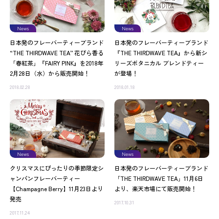
News
News
日本発のフレーバーティーブランド
日本発のフレーバーティーブランド
“THE THIRDWAVE TEA” 花びら香る
『THE THIRDWAVE TEA』から新シ
「春紅茶」『FAIRY PINK』を2018年
リーズボタニカル ブレンドティー
2月28日（水）から販売開始！
が登場！
2018.02.28
2018.01.18
News
News
クリスマスにぴったりの季節限定シ
日本発のフレーバーティーブランド
ャンパンフレーバーティー
「THE THIRDWAVE TEA」11月6日
【Champagne Berry】11月23日より
より、楽天市場にて販売開始！
発売
2017.10.31
2017.11.24