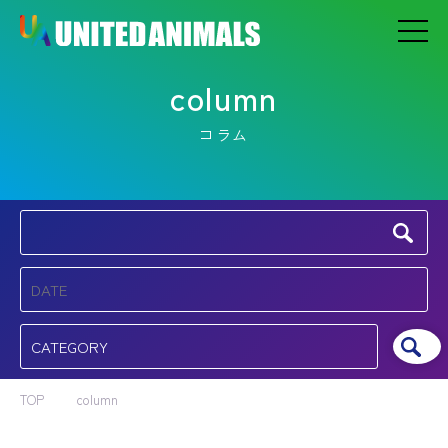
column
コラム
TOP
column