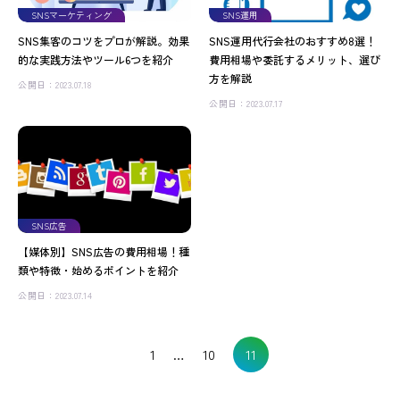
SNSマーケティング
SNS運用
SNS集客のコツをプロが解説。効果
SNS運用代行会社のおすすめ8選！
的な実践方法やツール6つを紹介
費用相場や委託するメリット、選び
方を解説
公開日：2023.07.18
公開日：2023.07.17
SNS広告
【媒体別】SNS広告の費用相場！種
類や特徴・始めるポイントを紹介
公開日：2023.07.14
11
1
…
10