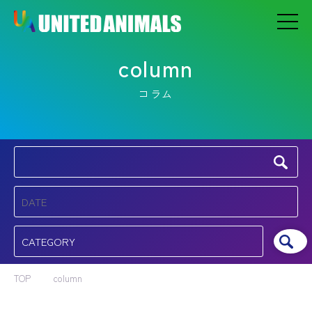
column
コラム
TOP
column